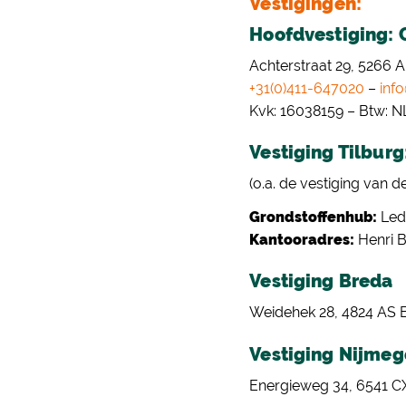
Vestigingen:
Hoofdvestiging: 
Achterstraat 29, 5266 A
+31(0)411-647020
–
inf
Kvk: 16038159 – Btw:
Vestiging Tilburg
(o.a. de vestiging van 
Grondstoffenhub:
Led
Kantooradres:
Henri B
Vestiging Breda
Weidehek 28, 4824 AS B
Vestiging Nijme
Energieweg 34, 6541 C