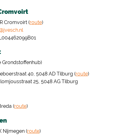
Cromvoirt
R Cromvoirt (
route
)
o@jvesch.nl
 NL004462099B01
:
de Grondstoffenhub)
eboerstraat 40, 5048 AD Tilburg (
route
)
lomjousstraat 25, 5048 AG Tilburg
reda (
route
)
gen
X Nijmegen (
route
)