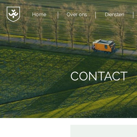
Home
Over ons
Diensten
Menu
JvESCH
—
Van
Esch
CONTACT