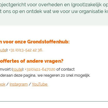
jectgericht voor overheden en (groot)zakelijk o
 ons op en ontdek wat we voor uw organisatie 
en voor onze Grondstoffenhub:
oute
):
+31 (0)13-542 42 36.
offertes of andere vragen?
voirt (
route
):
+31(0)411-647020
of contact
nderaan deze pagina, we reageren zo snel mogelijk.
ook
/
Instagram
/
YouTube