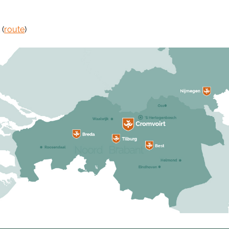
 (
route
)