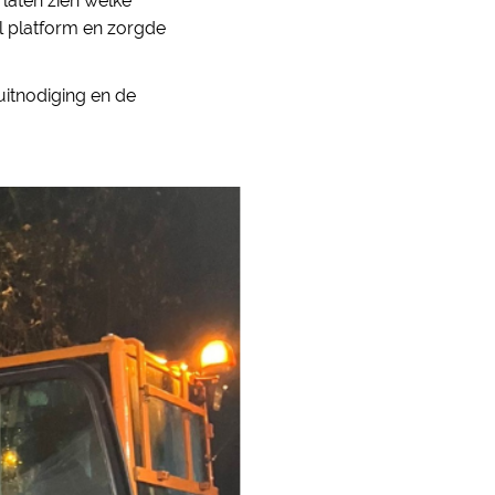
 laten zien welke
l platform en zorgde
uitnodiging en de