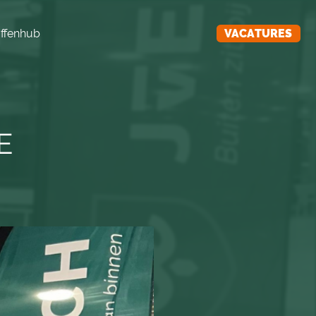
ffenhub
VACATURES
E