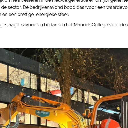
ijk om te investeren in de nieuwe generatie en om jongeren te
n de sector. De bedrijvenavond bood daarvoor een waardevo
en een prettige, energieke sfeer.
n geslaagde avond en bedanken het Maurick College voor de 