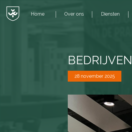
Home
Over ons
Diensten
Menu
JvESCH
—
Van
Esch
BEDRIJVE
28 november 2025