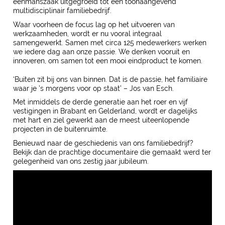
eenmanszaak uitgegroeid tot een toonaangevend
multidisciplinair
familiebedrijf.
Waar voorheen de focus lag op het uitvoeren van
werkzaamheden, wordt er nu vooral integraal
samengewerkt. Samen met circa 125 medewerkers werken
we iedere dag aan onze passie. We denken vooruit en
innoveren, om samen tot een mooi eindproduct te komen.
‘Buiten zit bij ons van binnen.
D
at is de passie, het familiaire
waar je ’s morgens voor op staat’ – Jos van Esch.
Met inmiddels de derde generatie aan het roer en vijf
vestigingen in Brabant en Gelderland, wordt er dagelijks
met hart en ziel gewerkt aan de meest uiteenlopende
projecten in de buitenruimte.
Benieuwd naar de geschiedenis van ons familiebedrijf?
Bekijk dan de prachtige documentaire die gemaakt werd ter
gelegenheid van ons zestig jaar jubileum.