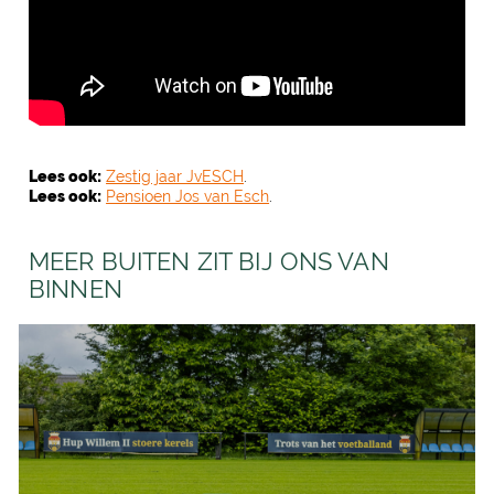
Lees ook:
Zestig jaar JvESCH
.
Lees ook:
Pensioen Jos van Esch
.
MEER BUITEN ZIT BIJ ONS VAN
BINNEN