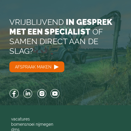
VRIJBLIJVEND
IN GESPREK
MET EEN SPECIALIST
OF
SAMEN DIRECT AAN DE
SLAG?
AFSPRAAK MAKEN
Facebook
LinkedIn
Instagram
YouTube
vacatures
bomensnoei nijmegen
dms