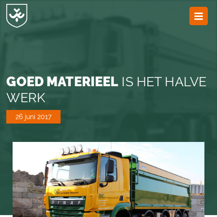
JvESCH
—
Van
Esch
GOED MATERIEEL
IS HET HALVE
WERK
26 juni 2017