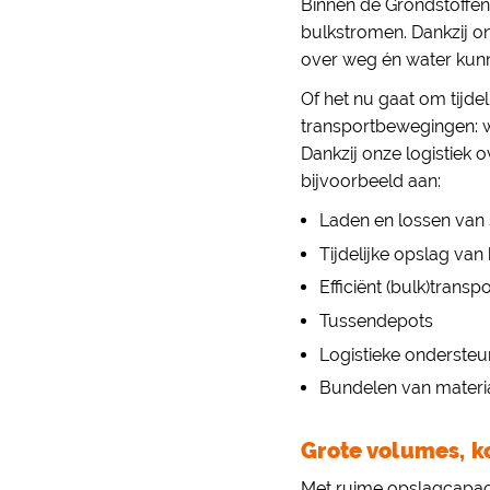
Binnen de Grondstoffen
bulkstromen. Dankzij o
over weg én water kunn
Of het nu gaat om tijde
transportbewegingen: w
Dankzij onze logistiek 
bijvoorbeeld aan:
Laden en lossen van
Tijdelijke opslag va
Efficiënt (bulk)trans
Tussendepots
Logistieke ondersteu
Bundelen van materi
Grote volumes, ko
Met ruime opslagcapacit