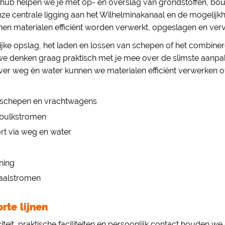
hub helpen we je met op- en overslag van grondstoffen, bo
nze centrale ligging aan het Wilhelminakanaal en de mogelijk
en materialen efficiënt worden verwerkt, opgeslagen en ver
lijke opslag, het laden en lossen van schepen of het combine
e denken graag praktisch met je mee over de slimste aanpak
over weg én water kunnen we materialen efficiënt verwerken o
 schepen en vrachtwagens
n bulkstromen
port via weg en water
ning
aalstromen
rte lijnen
eit, praktische faciliteiten en persoonlijk contact houden we