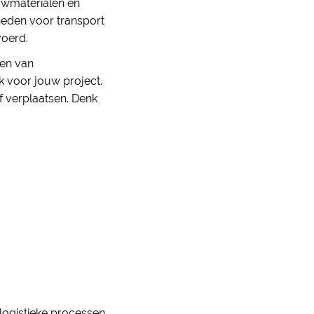
uwmaterialen en
heden voor transport
voerd.
ren van
 voor jouw project.
f verplaatsen. Denk
 logistieke processen