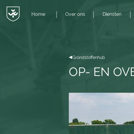
Home
Over ons
Diensten
Menu
JvESCH
—
Van
Esch
Grondstoffenhub
OP- EN OV