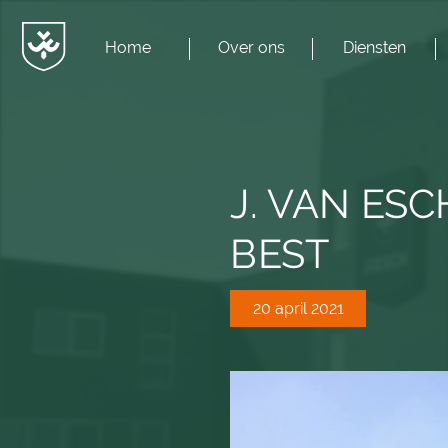
Home
Over ons
Diensten
Menu
JvESCH
—
Van
Esch
J. VAN ESC
BEST
20 april 2021