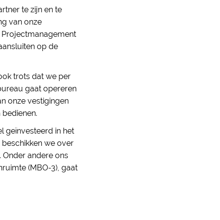
ner te zijn en te
ing van onze
 en Projectmanagement
aansluiten op de
ook trots dat we per
fsbureau gaat opereren
an onze vestigingen
n bedienen.
l geïnvesteerd in het
g beschikken we over
n. Onder andere ons
enruimte (MBO-3), gaat