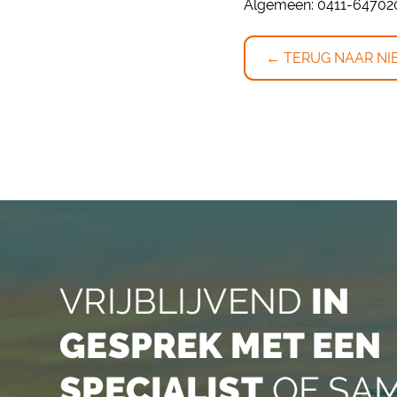
Algemeen: 0411-647020
← TERUG NAAR NI
VRIJBLIJVEND
IN
GESPREK MET EEN
SPECIALIST
OF SA