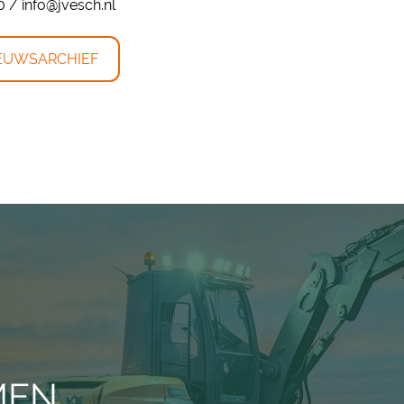
 / info@jvesch.nl
EUWSARCHIEF
MEN