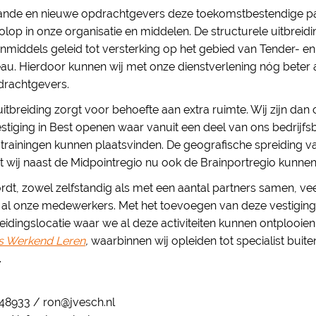
nde en nieuwe opdrachtgevers deze toekomstbestendige part
volop in onze organisatie en middelen. De structurele uitbreid
t inmiddels geleid tot versterking op het gebied van Tender-
eau. Hierdoor kunnen wij met onze dienstverlening nóg beter 
drachtgevers.
itbreiding zorgt voor behoefte aan extra ruimte. Wij zijn dan 
vestiging in Best openen waar vanuit een deel van ons bedrij
 trainingen kunnen plaatsvinden. De geografische spreiding v
t wij naast de Midpointregio nu ook de Brainportregio kunne
dt, zowel zelfstandig als met een aantal partners samen, vee
n al onze medewerkers. Met het toevoegen van deze vestigin
eidingslocatie waar we al deze activiteiten kunnen ontplooie
s Werkend Leren
,
waarbinnen wij opleiden tot specialist buit
.
48933 / ron@jvesch.nl