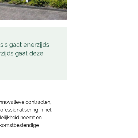
sis gaat enerzijds
zijds gaat deze
 innovatieve contracten,
essionalisering in het
elijkheid neemt en
oekomstbestendige