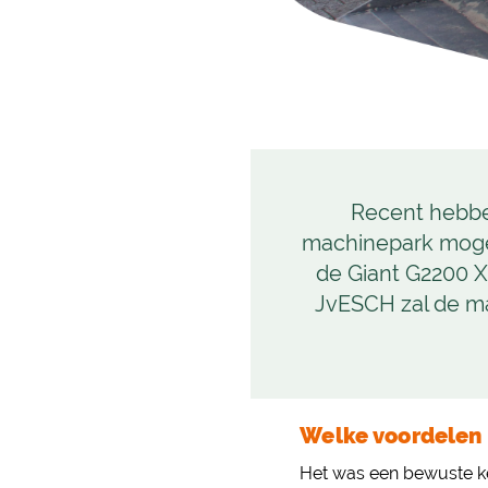
Recent hebben
machinepark mogen
de Giant G2200 X-
JvESCH zal de m
Welke voordelen 
Het was een bewuste ke