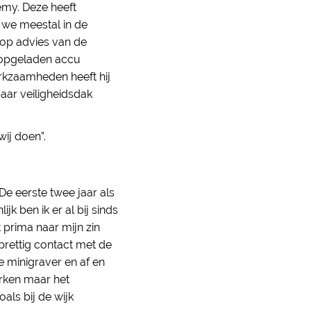
emy. Deze heeft
 we meestal in de
op advies van de
g opgeladen accu
erkzaamheden heeft hij
aar veiligheidsdak
wij doen”.
De eerste twee jaar als
jk ben ik er al bij sinds
 prima naar mijn zin
 prettig contact met de
e minigraver en af en
erken maar het
oals bij de wijk