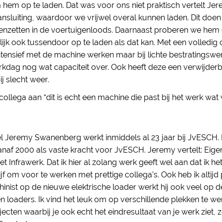
hem op te laden. Dat was voor ons niet praktisch vertelt Jer
nsluiting, waardoor we vrijwel overal kunnen laden. Dit doen
nzetten in de voertuigenloods. Daarnaast proberen we hem 
lijk ook tussendoor op te laden als dat kan. Met een volledi
ntensief met de machine werken maar bij lichte bestratingsw
rkdag nog wat capaciteit over. Ook heeft deze een verwijderb
j slecht weer.
 collega aan “dit is echt een machine die past bij het werk wat 
el Jeremy Swanenberg werkt inmiddels al 23 jaar bij JvESCH. 
anaf 2000 als vaste kracht voor JvESCH. Jeremy vertelt: Eigenli
Infrawerk. Dat ik hier al zolang werk geeft wel aan dat ik het
rijf om voor te werken met prettige collega’s. Ook heb ik altijd
inist op de nieuwe elektrische loader werkt hij ook veel op d
n loaders. Ik vind het leuk om op verschillende plekken te w
jecten waarbij je ook echt het eindresultaat van je werk ziet, z