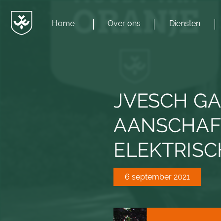
Home
Over ons
Diensten
Menu
JvESCH
—
Van
Esch
JVESCH G
AANSCHAF 
ELEKTRISC
6 september 2021