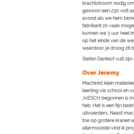
krachtstroom nodig om 
gewoon een 230 volt aa
avond als we hem binne
fabrikant zo vaak moge
kunnen we 3 uur heel i
op het einde van de we
waardoor je droog zit bi
Stefan Danklof vult zijn
Over Jeremy
Machinist klein materie
leerling via school en v
JvESCH begonnen is met 
heb. Het is een fijn bed
uitvoerders. Naast mach
toe op grotere kranen e
allermooiste vind ik pro