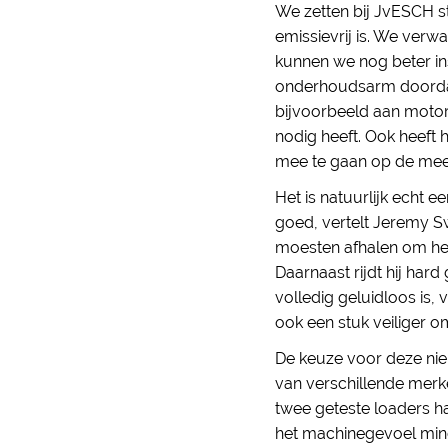
We zetten bij JvESCH s
emissievrij is. We ver
kunnen we nog beter in
onderhoudsarm doordat 
bijvoorbeeld aan motoro
nodig heeft. Ook heeft
mee te gaan op de mee
Het is natuurlijk echt 
goed, vertelt Jeremy 
moesten afhalen om het
Daarnaast rijdt hij har
volledig geluidloos is,
ook een stuk veiliger om
De keuze voor deze ni
van verschillende merk
twee geteste loaders ha
het machinegevoel mind