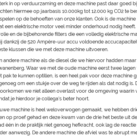
terk in op verduurzaming en deze machine past daar goed bij 
wachten hiermee op jaarbasis 10.000kg tot 12.000 kg CO2 te b
spelen op de behoeften van onze klanten. Ook is de machine 
een elektrische motor veel minder onderhoud nodig heeft. D
lie en de bijbehorende filters die een volledig elektrische m
 hij dankzij de 520 Ampère-uur accu voldoende accucapacite
ste klussen die we met deze machine uitvoeren.
een andere machine als de diesel die we hiervoor hadden maar 
Swanenberg. Waar we met de oude machine eerst twee lagen 
 pak te kunnen optillen, is een heel pak voor deze machine 
d genoeg om een stukje over de weg te rijden als dat nodig is
 voorkomen we niet alleen overlast voor de omgeving waarin 
dat je hierdoor je collega’s beter hoort.
euwe machine is heel weloverwogen gemaakt, we hebben drie 
en op proef gehad en deze kwam van de drie het beste uit d
d één in de praktijk niet genoeg hefkracht, ook lag de reactie
er aanwezig. De andere machine die afviel was te abrupt met