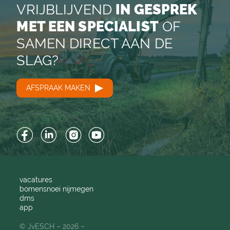
VRIJBLIJVEND
IN GESPREK
MET EEN SPECIALIST
OF
SAMEN DIRECT AAN DE
SLAG?
AFSPRAAK MAKEN
Facebook
LinkedIn
Instagram
YouTube
vacatures
bomensnoei nijmegen
dms
app
© JvESCH – 2026 –