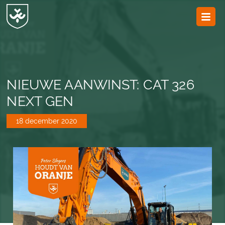
JvESCH
—
Van
Esch
NIEUWE AANWINST: CAT 326
NEXT GEN
18 december 2020