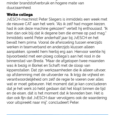
minder brandstofverbruik en hogere mate van
duurzaamheid.
Welke collega
JvESCH-machinist Peter Slegers is inmiddels een week met
de nieuwe CAT aan het werk. “Als ik zelf had mogen kiezen,
had ik ook deze machine gekozen!” vertelt hij enthousiast. “Ik
ben dan ook blij dat ik degene ben die ermee op pad mag.”
Inmiddels werkt Peter anderhalf jaar bij JvESCH en het
bevalt hem prima. Vooral de afwisseling tussen enerzijds
werken in teamverband en anderzijds klussen alleen
aanpakken, spreekt hem hierbij erg aan. Hiervoor werkte hij
bijvoorbeeld met een ploeg collega’s aan het riool in de
binnenstad van Breda. “Maar de afgelopen twee maanden
was ik bezig in Borkel en Schaft met de sloop van
kippenstallen. Dat zijn werkzaamheden die ik alleen uitvoer,
op afstemming met de uitvoerder na. Ik krijg de vrijheid en
verantwoordelijkheid om zelf de regie te voeren over alles
wat er moet gebeuren. Het moment dat je kan concluderen
dat je het werk zó hebt gedaan dat het klopt binnen de tijd
en de eisen, dát is het moment dat ik tevreden ben. Het is
dan ook fijn dat JvESCH daar vervolgens ook de waardering
voor uitspreekt naar mij”, concludeert Peter.