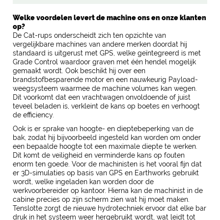
Welke voordelen levert de machine ons en onze klanten
op?
De Cat-rups onderscheidt zich ten opzichte van
vergelijkbare machines van andere merken doordat hij
standaard is uitgerust met GPS, welke geïntegreerd is met
Grade Control waardoor graven met één hendel mogelijk
gemaakt wordt. Ook beschikt hij over een
brandstofbesparende motor en een nauwkeurig Payload-
weegsysteem waarmee de machine volumes kan wegen.
Dit voorkomt dat een vrachtwagen onvoldoende of juist
teveel beladen is, verkleint de kans op boetes en verhoogt
de efficiency.
Ook is er sprake van hoogte- en dieptebeperking van de
bak, zodat hij bijvoorbeeld ingesteld kan worden om onder
een bepaalde hoogte tot een maximale diepte te werken.
Dit komt de veiligheid en verminderde kans op fouten
enorm ten goede. Voor de machinisten is het vooral fijn dat
er 3D-simulaties op basis van GPS en Earthworks gebruikt
wordt, welke ingeladen kan worden door de
werkvoorbereider op kantoor. Hierna kan de machinist in de
cabine precies op zijn scherm zien wat hij moet maken.
Tenslotte zorgt de nieuwe hydrotechniek ervoor dat elke bar
druk in het systeem weer hergebruikt wordt, wat leidt tot