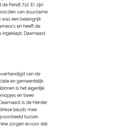
e Fendt 712. Er zijn
e voorzien van duurzame
d was een belangrijk
amera’s en heeft de
s ingeklapt. Daarnaast
 overhandigd van de
iale en gemeentelijk
innen is het eigenlijk
t knopjes en twee
Daarnaast is de Herder
linkse taluds mee
ijvoorbeeld tussen
hine zorgen ervoor dat