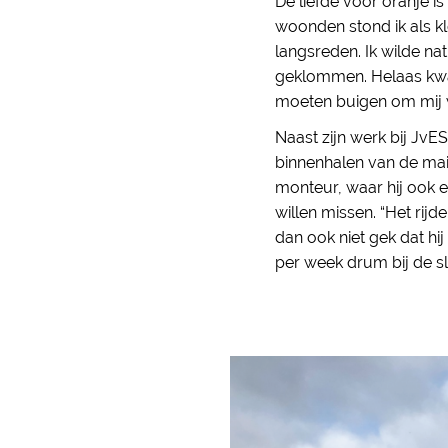
De liefde voor oranje is
woonden stond ik als kl
langsreden. Ik wilde na
geklommen. Helaas kwam
moeten buigen om mij w
Naast zijn werk bij JvES
binnenhalen van de mais
monteur, waar hij ook e
willen missen. “Het rijd
dan ook niet gek dat hi
per week drum bij de s