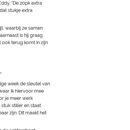
ddy. “De 20pk extra
dat stukje extra
ijl, waarbij ze samen
arnaast is hij graag
at ook terug komt in zijn
r
rige week de sleutel van
waar ik hiervoor mee
oor je meer werk
tuk stiller en staat
ar zijn. Dit maakt het