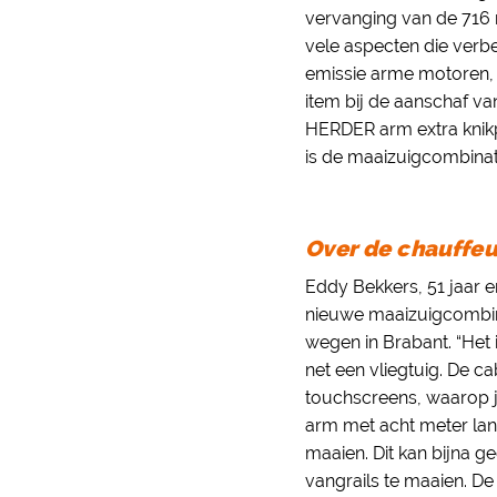
vervanging van de 716 
vele aspecten die verbe
emissie arme motoren, m
item bij de aanschaf v
HERDER arm extra knikpu
is de maaizuigcombina
Over de chauffeu
Eddy Bekkers, 51 jaar 
nieuwe maaizuigcombina
wegen in Brabant. “Het 
net een vliegtuig. De ca
touchscreens, waarop j
arm met acht meter lan
maaien. Dit kan bijna 
vangrails te maaien. D