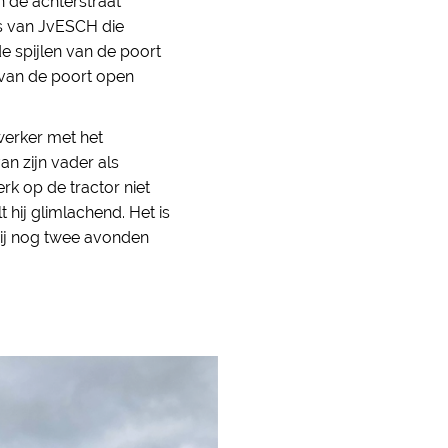
n de achterstraat
es van JvESCH die
de spijlen van de poort
 van de poort open
nwerker met het
an zijn vader als
rk op de tractor niet
t hij glimlachend. Het is
 hij nog twee avonden