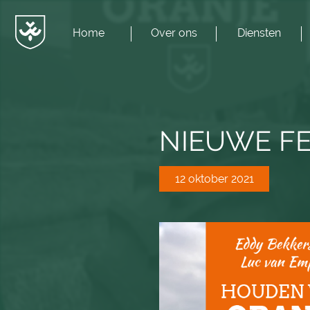
Home
Over ons
Diensten
Menu
JvESCH
—
Van
Esch
NIEUWE FE
12 oktober 2021