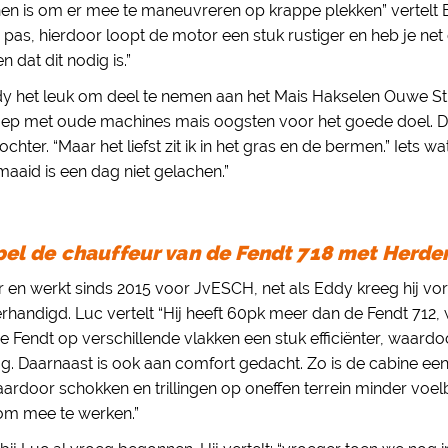
en is om er mee te maneuvreren op krappe plekken” vertelt E
pas, hierdoor loopt de motor een stuk rustiger en heb je net 
at dit nodig is.”
t Eddy het leuk om deel te nemen aan het Mais Hakselen Ouwe St
oep met oude machines mais oogsten voor het goede doel. Da
ochter. “Maar het liefst zit ik in het gras en de bermen.” Iets w
aaid is een dag niet gelachen.”
el de chauffeur van de Fendt 718 met Herde
r en werkt sinds 2015 voor JvESCH, net als Eddy kreeg hij vo
handigd. Luc vertelt “Hij heeft 60pk meer dan de Fendt 712, 
e Fendt op verschillende vlakken een stuk efficiënter, waard
g. Daarnaast is ook aan comfort gedacht. Zo is de cabine een s
ardoor schokken en trillingen op oneffen terrein minder voelba
 om mee te werken.”