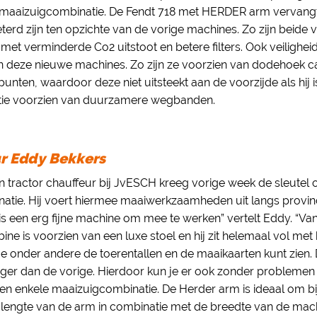
maaizuigcombinatie. De Fendt 718 met HERDER arm vervangt d
terd zijn ten opzichte van de vorige machines. Zo zijn beid
et verminderde Co2 uitstoot en betere filters. Ook veilighei
an deze nieuwe machines. Zo zijn ze voorzien van dodehoek c
nten, waardoor deze niet uitsteekt aan de voorzijde als hij i
tie voorzien van duurzamere wegbanden.
r Eddy Bekkers
en tractor chauffeur bij JvESCH kreeg vorige week de sleutel
tie. Hij voert hiermee maaiwerkzaamheden uit langs provinc
is een erg fijne machine om mee te werken” vertelt Eddy. “Vanb
bine is voorzien van een luxe stoel en hij zit helemaal vol me
e onder andere de toerentallen en de maaikaarten kunt zien. 
ger dan de vorige. Hierdoor kun je er ook zonder problemen 
geen enkele maaizuigcombinatie. De Herder arm is ideaal om b
e lengte van de arm in combinatie met de breedte van de mac