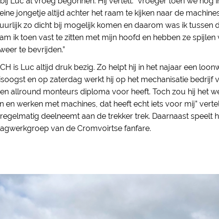
 bij Luc al vroeg begonnen. Hij vertelt: “vroeger toen we nog i
eine jongetje altijd achter het raam te kijken naar de machin
tuurlijk zo dicht bij mogelijk komen en daarom was ik tussen 
 ik toen vast te zitten met mijn hoofd en hebben ze spijlen
eer te bevrijden.”
CH is Luc altijd druk bezig. Zo helpt hij in het najaar een loo
oogst en op zaterdag werkt hij op het mechanisatie bedrijf v
en allround monteurs diploma voor heeft. Toch zou hij het we
en en werken met machines, dat heeft echt iets voor mij” vertel
j regelmatig deelneemt aan de trekker trek. Daarnaast speelt
lagwerkgroep van de Cromvoirtse fanfare.