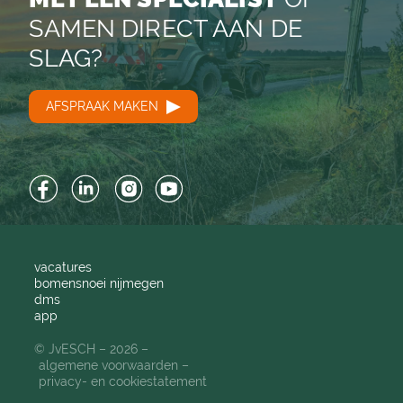
SAMEN DIRECT AAN DE
SLAG?
AFSPRAAK MAKEN
Facebook
LinkedIn
Instagram
YouTube
vacatures
bomensnoei nijmegen
dms
app
© JvESCH – 2026 –
algemene voorwaarden
privacy- en cookiestatement