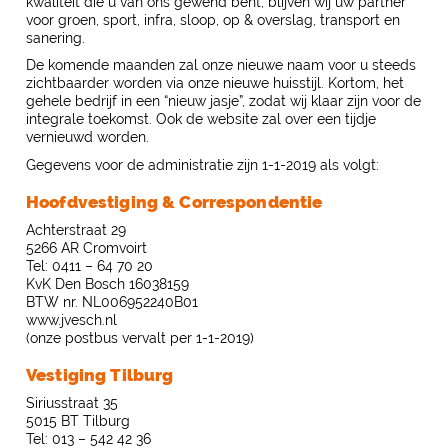
kwaliteit die u van ons gewend bent, blijven wij uw partner
voor groen, sport, infra, sloop, op & overslag, transport en
sanering.
De komende maanden zal onze nieuwe naam voor u steeds
zichtbaarder worden via onze nieuwe huisstijl. Kortom, het
gehele bedrijf in een “nieuw jasje”, zodat wij klaar zijn voor de
integrale toekomst. Ook de website zal over een tijdje
vernieuwd worden.
Gegevens voor de administratie zijn 1-1-2019 als volgt:
Hoofdvestiging & Correspondentie
Achterstraat 29
5266 AR Cromvoirt
Tel: 0411 – 64 70 20
KvK Den Bosch 16038159
BTW nr. NL006952240B01
www.jvesch.nl
(onze postbus vervalt per 1-1-2019)
Vestiging Tilburg
Siriusstraat 35
5015 BT Tilburg
Tel: 013 – 542 42 36