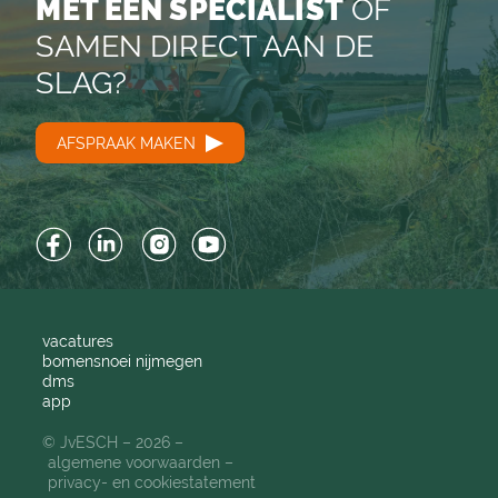
MET EEN SPECIALIST
OF
SAMEN DIRECT AAN DE
SLAG?
AFSPRAAK MAKEN
Facebook
LinkedIn
Instagram
YouTube
vacatures
bomensnoei nijmegen
dms
app
© JvESCH – 2026 –
algemene voorwaarden
privacy- en cookiestatement