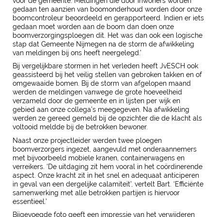
voor de gemeente. Meldingen die door inwoners worden
gedaan ten aanzien van boomonderhoud worden door onze
boomcontroleur beoordeeld en gerapporteerd. Indien er iets
gedaan moet worden aan de boom dan doen onze
boomverzorgingsploegen dit. Het was dan ook een logische
stap dat Gemeente Nijmegen na de storm de afwikkeling
van meldingen bij ons heeft neergelegd.’
Bij vergelijkbare stormen in het verleden heeft JvESCH ook
geassisteerd bij het veilig stellen van gebroken takken en of
omgewaaide bomen. Bij de storm van afgelopen maand
werden de meldingen vanwege de grote hoeveelheid
verzameld door de gemeente en in lijsten per wijk en
gebied aan onze collega’s meegegeven. Na afwikkeling
werden ze gereed gemeld bij de opzichter die de klacht als
voltooid meldde bij de betrokken bewoner.
Naast onze projectleider werden twee ploegen
boomverzorgers ingezet, aangevuld met onderaannemers
met bijvoorbeeld mobiele kranen, containerwagens en
verreikers. ‘De uitdaging zit hem vooral in het coördinerende
aspect. Onze kracht zit in het snel en adequaat anticiperen
in geval van een dergelijke calamiteit’, vertelt Bart. ‘Efficiënte
samenwerking met alle betrokken partijen is hiervoor
essentieel.’
Bijgevoegde foto geeft een impressie van het verwijderen