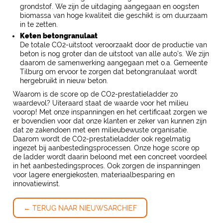
grondstof. We zijn de uitdaging aangegaan en oogsten
biomassa van hoge kwaliteit die geschikt is om duurzaam
in te zetten.
Keten betongranulaat
De totale CO2-uitstoot veroorzaakt door de productie van
beton is nog groter dan de uitstoot van alle auto’s. We zijn
daarom de samenwerking aangegaan met o.a. Gemeente
Tilburg om ervoor te zorgen dat betongranulaat wordt
hergebruikt in nieuw beton.
Waarom is de score op de CO2-prestatieladder zo
waardevol? Uiteraard staat de waarde voor het milieu
voorop! Met onze inspanningen en het certificaat zorgen we
er bovendien voor dat onze klanten er zeker van kunnen zijn
dat ze zakendoen met een milieubewuste organisatie.
Daarom wordt de CO2-prestatieladder ook regelmatig
ingezet bij aanbestedingsprocessen. Onze hoge score op
de ladder wordt daarin beloond met een concreet voordeel
in het aanbestedingsproces. Ook zorgen de inspanningen
voor lagere energiekosten, materiaalbesparing en
innovatiewinst.
← TERUG NAAR NIEUWSARCHIEF