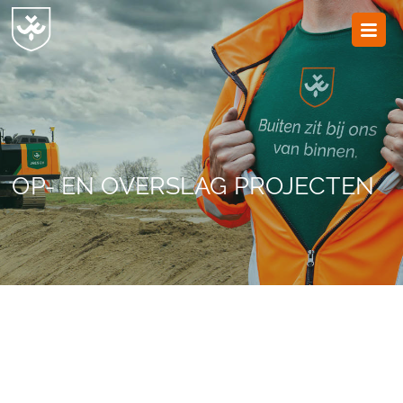
JvESCH
—
Van
Esch
OP- EN OVERSLAG PROJECTEN