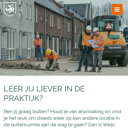
JvESCH
—
Van
Esch
LEER JIJ LIEVER IN DE
PRAKTIJK?
Ben jij graag buiten? Houd je van afwisseling en vind
je het leuk om steeds weer op een andere locatie in
de buitenruimte aan de slag te gaan? Dan is Weijs