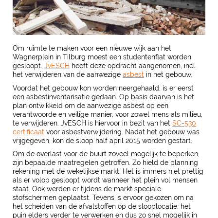
Om ruimte te maken voor een nieuwe wijk aan het
Wagnerplein in Tilburg moest een studentenflat worden
gesloopt.
JvESCH
heeft deze opdracht aangenomen, incl.
het verwijderen van de aanwezige
asbest
in het gebouw.
Voordat het gebouw kon worden neergehaald, is er eerst
een asbestinventarisatie gedaan. Op basis daarvan is het
plan ontwikkeld om de aanwezige asbest op een
verantwoorde en veilige manier, voor zowel mens als milieu,
te verwijderen. JvESCH is hiervoor in bezit van het
SC-530
certificaat
voor asbestverwijdering. Nadat het gebouw was
vrijgegeven, kon de sloop half april 2015 worden gestart.
Om de overlast voor de buurt zoveel mogelijk te beperken,
zijn bepaalde maatregelen getroffen. Zo hield de planning
rekening met de wekelijkse markt. Het is immers niet prettig
als er volop gesloopt wordt wanneer het plein vol mensen
staat. Ook werden er tijdens de markt speciale
stofschermen geplaatst. Tevens is ervoor gekozen om na
het scheiden van de afvalstoffen op de slooplocatie, het
puin elders verder te verwerken en dus zo snel mogelijk in