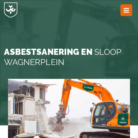
JvESCH
—
Van
Esch
ASBESTSANERING EN
SLOOP
WAGNERPLEIN