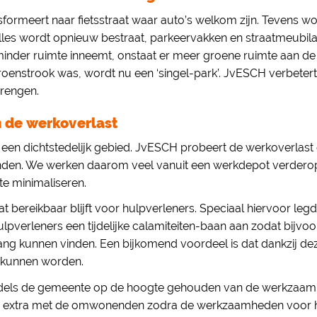
nsformeert naar fietsstraat waar auto’s welkom zijn. Tevens wo
Alles wordt opnieuw bestraat, parkeervakken en straatmeubil
minder ruimte inneemt, onstaat er meer groene ruimte aan de 
oenstrook was, wordt nu een ‘singel-park’. JvESCH verbeter
brengen.
n de werkoverlast
in een dichtstedelijk gebied. JvESCH probeert de werkoverlas
n. We werken daarom veel vanuit een werkdepot verderop
te minimaliseren.
aat bereikbaar blijft voor hulpverleners. Speciaal hiervoor le
pverleners een tijdelijke calamiteiten-baan aan zodat bijv
g kunnen vinden. Een bijkomend voordeel is dat dankzij de
 kunnen worden.
ls de gemeente op de hoogte gehouden van de werkzaamhe
extra met de omwonenden zodra de werkzaamheden voor hu