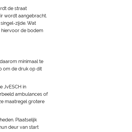
rdt de straat
air wordt aangebracht.
singel-zijde. Wat
t hiervoor de bodem
t daarom minimaal te
 om de druk op dit
gde JvESCH in
oorbeeld ambulances of
ze maatregel grotere
den. Plaatselijk
n deur van start