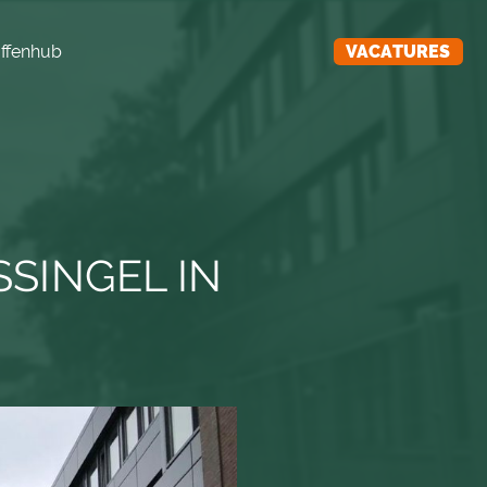
ffenhub
VACATURES
SSINGEL IN