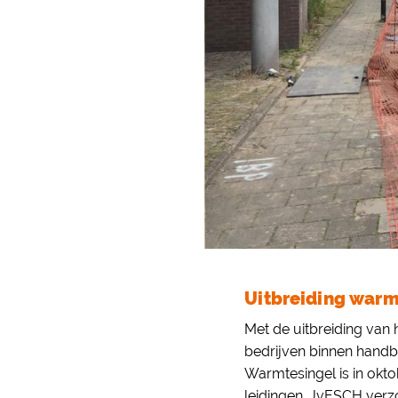
Uitbreiding war
Met de uitbreiding va
bedrijven binnen handb
Warmtesingel is in okt
leidingen. JvESCH verz