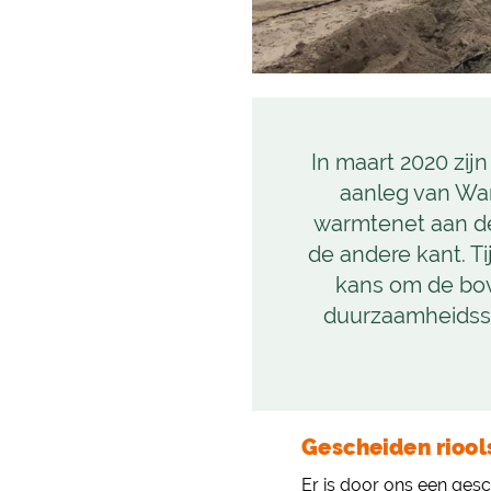
In maart 2020 zij
aanleg van Warm
warmtenet aan de
de andere kant. T
kans om de bov
duurzaamheidssl
Gescheiden riool
Er is door ons een gesc