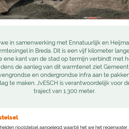
n we in samenwerking met Ennatuurlijk en Heijm
tesingel in Breda. Dit is een vijf kilometer lange
 ene kant van de stad op termijn verbindt met 
ijdens de aanleg van dit warmtenet ziet Gemeen
engrondse en ondergrondse infra aan te pakke
ag te maken. JvESCH is verantwoordelijk voor d
traject van 1.300 meter.
stelsel
heiden rioolstelsel aangelegd waarbij het we het regenwater d