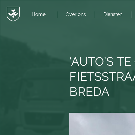
Home
Over ons
Diensten
Menu
JvESCH
—
Van
Esch
‘AUTO’S T
FIETSSTRA
BREDA