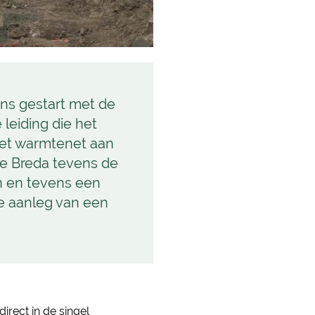
ans gestart met de
 leiding die het
het warmtenet aan
te Breda tevens de
n en tevens een
e aanleg van een
irect in de singel