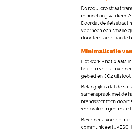
De reguliere straat tra
eenrinchtingsverkeer. 
Doordat de fietsstraat 
voorheen een smalle gr
door teelaarde aan te 
Minimalisatie va
Het werk vindt plaats 
houden voor omwonende
gebied en CO2 uitstoot 
Belangrijk is dat de str
samenspraak met de hul
brandweer toch doorgan
werkvakken gecreëerd
Bewoners worden midde
communiceert JvESCH 