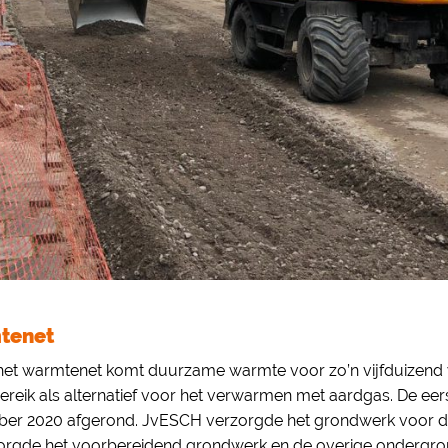
mtenet
n het warmtenet komt duurzame warmte voor zo’n vijfduizen
ereik als alternatief voor het verwarmen met aardgas. De eer
ober 2020 afgerond. JvESCH verzorgde het grondwerk voor d
orgde het voorbereidend grondwerk en de overige ondergron