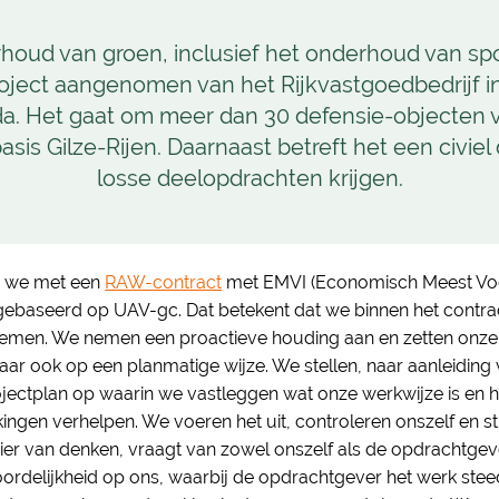
houd van groen, inclusief het onderhoud van sp
ject aangenomen van het Rijkvastgoedbedrijf in
da. Het gaat om meer dan 30 defensie-objecten va
basis Gilze-Rijen. Daarnaast betreft het een civie
losse deelopdrachten krijgen.
n we met een
RAW-contract
met EMVI (Economisch Meest Voord
is gebaseerd op UAV-gc. Dat betekent dat we binnen het contr
nemen. We nemen een proactieve houding aan en zetten onze ex
maar ook op een planmatige wijze. We stellen, naar aanleidin
jectplan op waarin we vastleggen wat onze werkwijze is en 
ingen verhelpen. We voeren het uit, controleren onszelf en st
er van denken, vraagt van zowel onszelf als de opdrachtgev
rdelijkheid op ons, waarbij de opdrachtgever het werk stee