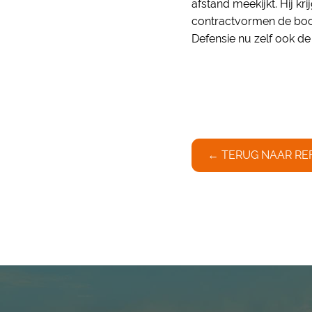
afstand meekijkt. Hij k
contractvormen de boo
Defensie nu zelf ook de
← TERUG NAAR RE