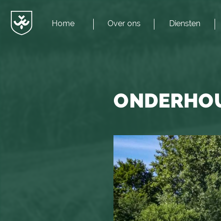
Home
Over ons
Diensten
Menu
JvESCH
—
Van
Esch
ONDERHO