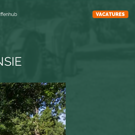
ffenhub
VACATURES
SIE