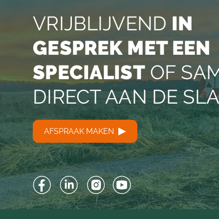
VRIJBLIJVEND
IN
GESPREK MET EEN
SPECIALIST
OF SA
DIRECT AAN DE SL
AFSPRAAK MAKEN
Facebook
LinkedIn
Instagram
YouTube