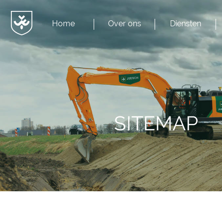
Home
Over ons
Diensten
Menu
JvESCH
—
Van
Esch
SITEMAP