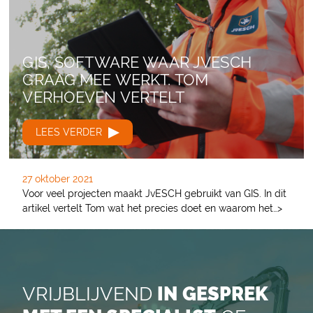
GIS, SOFTWARE WAAR JVESCH
GRAAG MEE WERKT. TOM
VERHOEVEN VERTELT
LEES VERDER
27 oktober 2021
Voor veel projecten maakt JvESCH gebruikt van GIS. In dit
artikel vertelt Tom wat het precies doet en waarom het…>
VRIJBLIJVEND
IN GESPREK