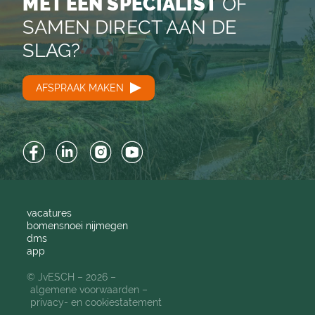
MET EEN SPECIALIST
OF
SAMEN DIRECT AAN DE
SLAG?
AFSPRAAK MAKEN
Facebook
LinkedIn
Instagram
YouTube
vacatures
bomensnoei nijmegen
dms
app
© JvESCH – 2026 –
algemene voorwaarden
privacy- en cookiestatement