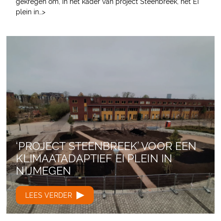
gekregen om, in het kader van project Steenbreek, het Ei
plein in…>
‘PROJECT STEENBREEK’ VOOR EEN
KLIMAATADAPTIEF EI PLEIN IN
NIJMEGEN
LEES VERDER