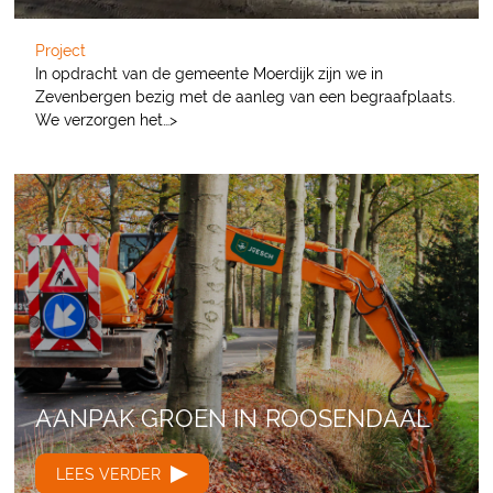
Project
In opdracht van de gemeente Moerdijk zijn we in
Zevenbergen bezig met de aanleg van een begraafplaats.
We verzorgen het…>
AANPAK GROEN IN
ROOSENDAAL
LEES VERDER