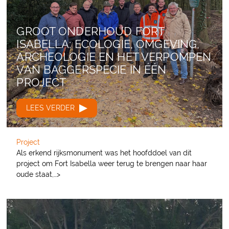
GROOT ONDERHOUD FORT
ISABELLA: ECOLOGIE, OMGEVING,
ARCHEOLOGIE EN HET VERPOMPEN
VAN BAGGERSPECIE IN ÉÉN
PROJECT
LEES VERDER
Project
Als erkend rijksmonument was het hoofddoel van dit
project om Fort Isabella weer terug te brengen naar haar
oude staat,…>