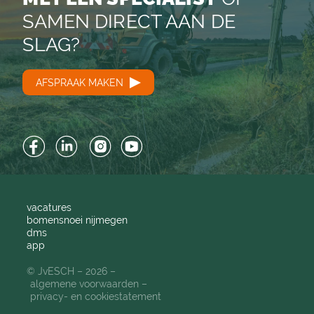
SAMEN DIRECT AAN DE
SLAG?
AFSPRAAK MAKEN
Facebook
LinkedIn
Instagram
YouTube
vacatures
bomensnoei nijmegen
dms
app
© JvESCH – 2026 –
algemene voorwaarden
privacy- en cookiestatement