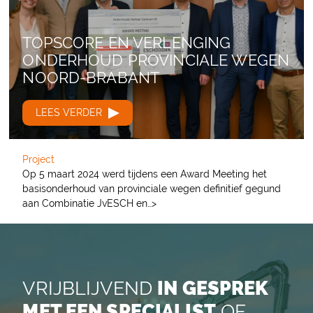
TOPSCORE EN VERLENGING
ONDERHOUD PROVINCIALE WEGEN
NOORD-BRABANT
LEES VERDER
Project
Op 5 maart 2024 werd tijdens een Award Meeting het
basisonderhoud van provinciale wegen definitief gegund
aan Combinatie JvESCH en…>
VRIJBLIJVEND
IN GESPREK
MET EEN SPECIALIST
OF