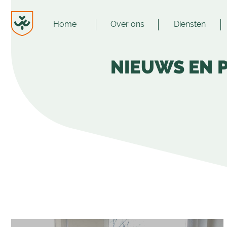
Home
Over ons
Diensten
Menu
JvESCH
—
NIEUWS EN 
Van
Esch