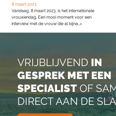
8 maart 2023
Vandaag, 8 maart 2023, is het internationale
vrouwendag. Een mooi moment voor een
interview met de vrouw die al bijna…>
VRIJBLIJVEND
IN
GESPREK MET EEN
SPECIALIST
OF SA
DIRECT AAN DE SL