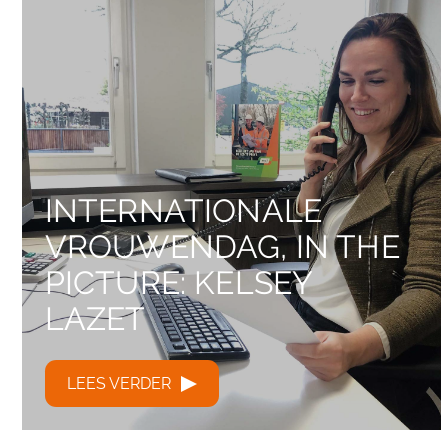
INTERNATIONALE
VROUWENDAG, IN THE
PICTURE: KELSEY
LAZET
LEES VERDER