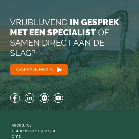
VRIJBLIJVEND
IN GESPREK
MET EEN SPECIALIST
OF
SAMEN DIRECT AAN DE
SLAG?
AFSPRAAK MAKEN
Facebook
LinkedIn
Instagram
YouTube
vacatures
bomensnoei nijmegen
dms