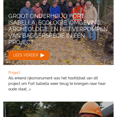
GROOT ONDERHOUD FORT
ISABELLA: ECOLOGIE, OMGEVING,
ARCHEOLOGIE EN HET VERPOMPEN
VAN BAGGERSPECIE IN ÉÉN
PROJECT
LEES VERDER
Project
Als erkend rijksmonument was het hoofddoel van dit
project om Fort Isabella weer terug te brengen naar haar
oude staat,…>