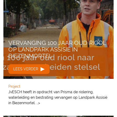
VERVANGING 100 JAAR OUD RIOOL
OP LANDPARK ASSISIË IN
BIEZENMORTEL
LEES VERDER
Project
JvESCH heeft in opdracht van Prisma de riolering,
waterleiding en bestrating vervangen op Landpark Assisië
in Biezenmortel. …>