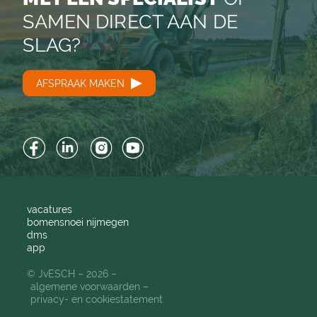
SAMEN DIRECT AAN DE
SLAG?
AFSPRAAK MAKEN
Facebook
LinkedIn
Instagram
YouTube
vacatures
bomensnoei nijmegen
dms
app
© JvESCH – 2026 –
algemene voorwaarden
privacy- en cookiestatement