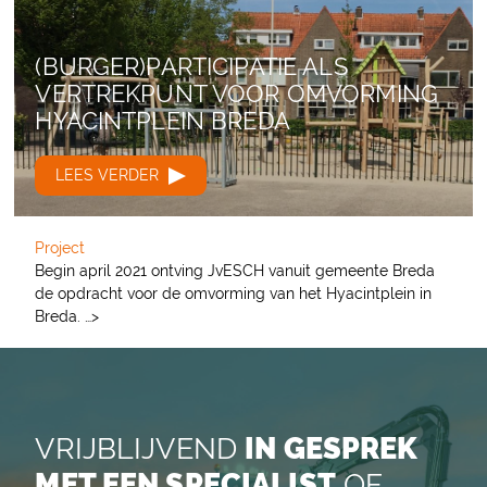
(BURGER)PARTICIPATIE ALS
VERTREKPUNT VOOR OMVORMING
HYACINTPLEIN BREDA
LEES VERDER
Project
Begin april 2021 ontving JvESCH vanuit gemeente Breda
de opdracht voor de omvorming van het Hyacintplein in
Breda. …>
VRIJBLIJVEND
IN GESPREK
MET EEN SPECIALIST
OF