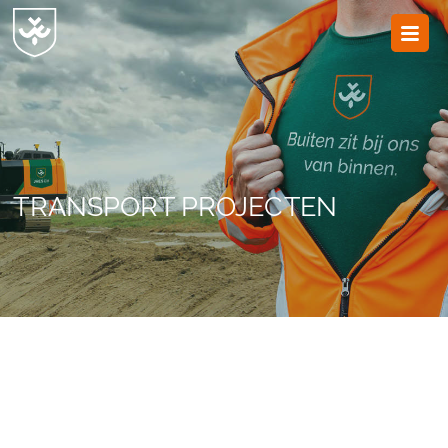
JvESCH
—
Van
Esch
TRANSPORT PROJECTEN