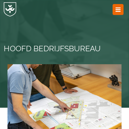
JvESCH
—
Van
Esch
HOOFD BEDRIJFSBUREAU