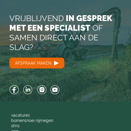
VRIJBLIJVEND
IN GESPREK
MET EEN SPECIALIST
OF
SAMEN DIRECT AAN DE
SLAG?
AFSPRAAK MAKEN
Facebook
LinkedIn
Instagram
YouTube
vacatures
bomensnoei nijmegen
dms