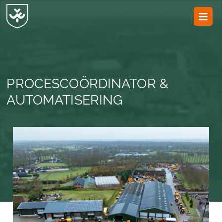
JvESCH
—
Van
Esch
PROCESCOÖRDINATOR &
AUTOMATISERING