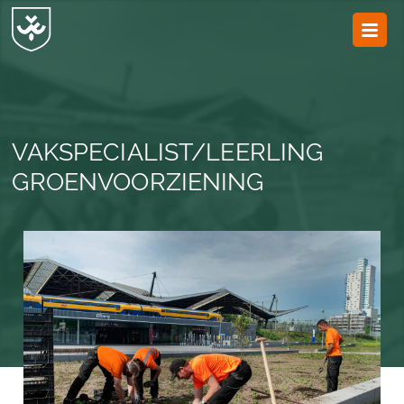
JvESCH
—
Van
Esch
VAKSPECIALIST/LEERLING
GROENVOORZIENING