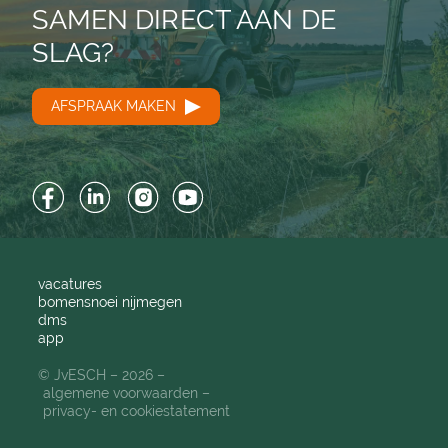
SAMEN DIRECT AAN DE
SLAG?
AFSPRAAK MAKEN
Facebook
LinkedIn
Instagram
YouTube
vacatures
bomensnoei nijmegen
dms
app
© JvESCH – 2026 –
algemene voorwaarden
privacy- en cookiestatement