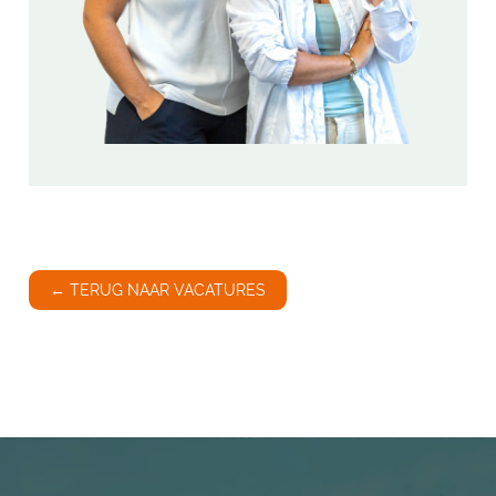
← TERUG NAAR VACATURES