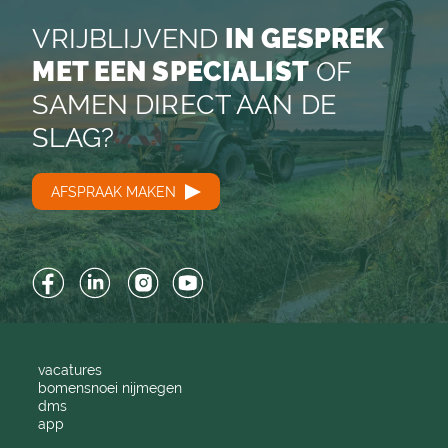
VRIJBLIJVEND
IN GESPREK
MET EEN SPECIALIST
OF
SAMEN DIRECT AAN DE
SLAG?
AFSPRAAK MAKEN
Facebook
LinkedIn
Instagram
YouTube
vacatures
bomensnoei nijmegen
dms
app