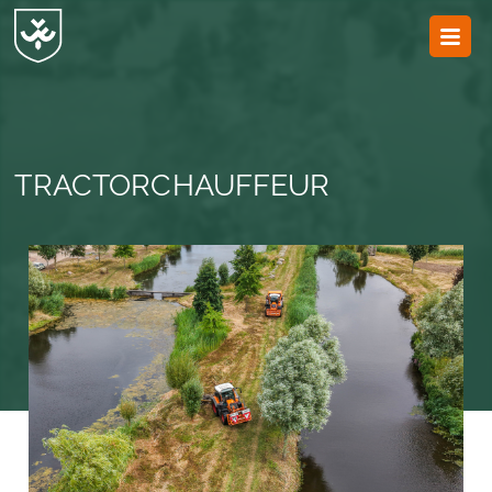
JvESCH
—
Van
Esch
TRACTORCHAUFFEUR