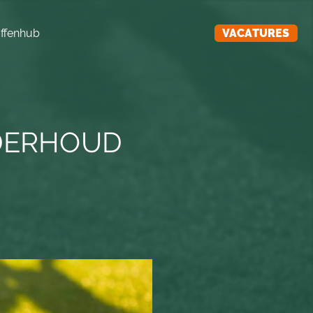
ffenhub
VACATURES
NDERHOUD