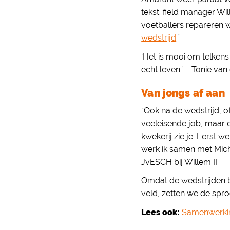
tekst ‘field manager Wi
voetballers repareren 
wedstrijd
.”
‘Het is mooi om telken
echt leven.’ – Tonie va
Van jongs af aan
“Ook na de wedstrijd, 
veeleisende job, maar d
kwekerij zie je. Eerst w
werk ik samen met Mich
JvESCH bij Willem II.
Omdat de wedstrijden bi
veld, zetten we de spr
Lees ook:
Samenwerkin