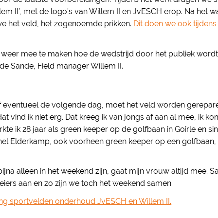
llem II’, met de logo’s van Willem II en JvESCH erop. Na het
we het veld, het zogenoemde prikken.
Dit doen we ook tijden
s weer mee te maken hoe de wedstrijd door het publiek wordt 
n de Sande, Field manager Willem II.
of eventueel de volgende dag, moet het veld worden gerepare
at vind ik niet erg. Dat kreeg ik van jongs af aan al mee, ik 
erkte ik 28 jaar als green keeper op de golfbaan in Goirle en 
el Elderkamp, ook voorheen green keeper op een golfbaan, 
jna alleen in het weekend zijn, gaat mijn vrouw altijd mee.
oeiers aan en zo zijn we toch het weekend samen.
g sportvelden onderhoud JvESCH en Willem II.