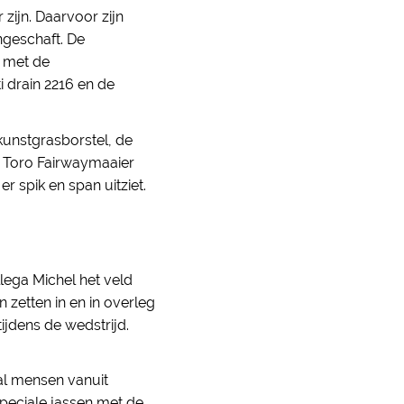
zijn. Daarvoor zijn
geschaft. De
n met de
i drain 2216 en de
unstgrasborstel, de
 Toro Fairwaymaaier
er spik en span uitziet.
lega Michel het veld
 zetten in en in overleg
ijdens de wedstrijd.
al mensen vanuit
peciale jassen met de