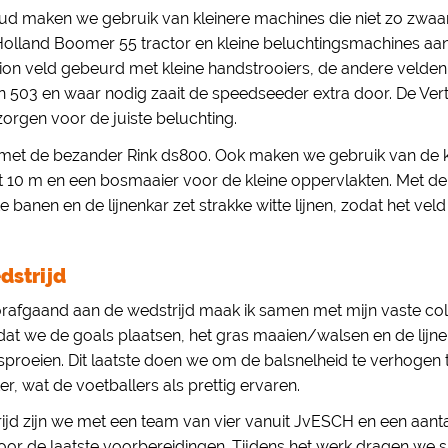
d maken we gebruik van kleinere machines die niet zo zwaar 
olland Boomer 55 tractor en kleine beluchtingsmachines aan
ion veld gebeurd met kleine handstrooiers, de andere velde
 503 en waar nodig zaait de speedseeder extra door. De Vert
zorgen voor de juiste beluchting.
met de bezander Rink ds800. Ook maken we gebruik van de k
 10 m en een bosmaaier voor de kleine oppervlakten.
Met de
anen en de lijnenkar zet strakke witte lijnen, zodat het veld 
dstrijd
rafgaand aan de wedstrijd maak ik samen met mijn vaste col
n dat we de goals plaatsen, het gras maaien/walsen en de lijnen
 sproeien. Dit laatste doen we om de balsnelheid te verhogen t
er, wat de voetballers als prettig ervaren.
ijd zijn we met een team van vier vanuit JvESCH en een aant
or de laatste voorbereidingen. Tijdens het werk dragen we s