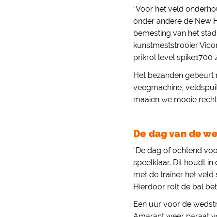
“Voor het veld onderhou
onder andere de New H
bemesting van het stad
kunstmeststrooier Vicon
prikrol level spike1700 
Het bezanden gebeurt 
veegmachine, veldspuit
maaien we mooie rechte b
De dag van de we
“De dag of ochtend voo
speelklaar. Dit houdt i
met de trainer het veld
Hierdoor rolt de bal bet
Een uur voor de wedstr
Amarant weer paraat vo