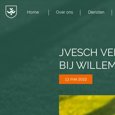
Home
Over ons
Diensten
Menu
JvESCH
—
Van
Esch
JVESCH V
BIJ WILLEM 
13 mei 2022