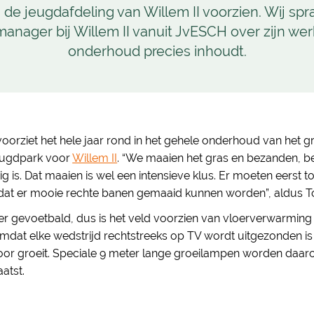
 de jeugdafdeling van Willem II voorzien. Wij sp
manager bij Willem II vanuit JvESCH over zijn wer
onderhoud precies inhoudt.
orziet het hele jaar rond in het gehele onderhoud van het gr
jeugdpark voor
Willem II
. “We maaien het gras en bezanden, b
ig is. Dat maaien is wel een intensieve klus. Er moeten eerst 
at er mooie rechte banen gemaaid kunnen worden”, aldus To
 er gevoetbald, dus is het veld voorzien van vloerverwarmin
 Omdat elke wedstrijd rechtstreeks op TV wordt uitgezonden is
 door groeit. Speciale 9 meter lange groeilampen worden daar
atst.