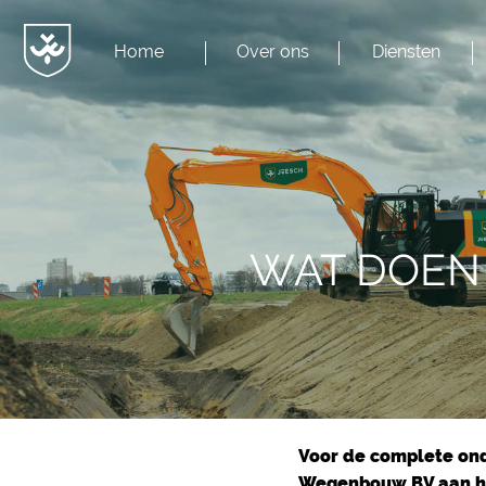
Home
Over ons
Diensten
Menu
JvESCH
—
Van
Esch
WAT DOEN 
Voor de complete ond
Wegenbouw BV aan het