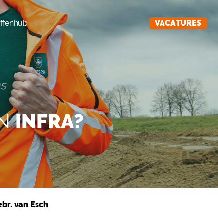
ffenhub
VACATURES
AN
INFRA?
br. van Esch