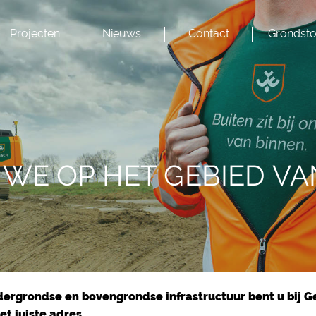
Projecten
Nieuws
Contact
Grondsto
WE OP HET GEBIED V
ergrondse en bovengrondse infrastructuur bent u bij Ge
 juiste adres.