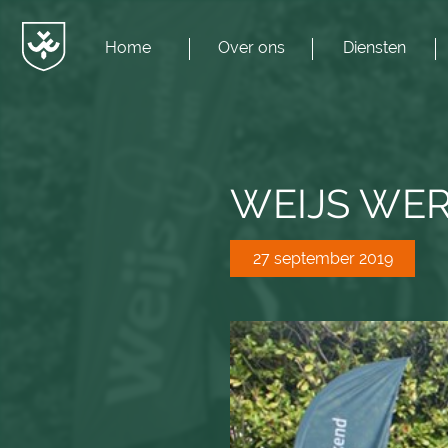
Home
Over ons
Diensten
Menu
JvESCH
—
Van
Esch
WEIJS WER
27 september 2019