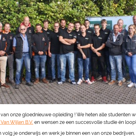
van onze gloednieuwe opleiding ! We heten alle studenten 
Van Wijlen B.V.
en wensen ze een succesvolle studie én loop
volg je onderwijs en werk je binnen een van onze bedrijven. Na