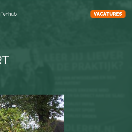
ffenhub
VACATURES
RT