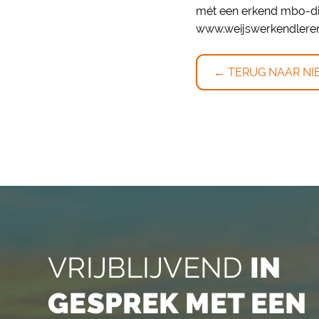
mét een erkend mbo-dip
www.weijswerkendleren
← TERUG NAAR NI
VRIJBLIJVEND
IN
GESPREK MET EEN