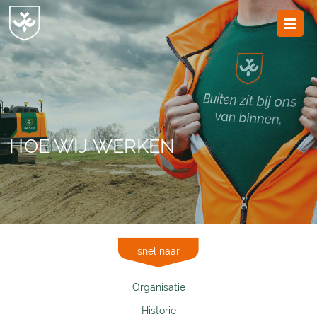
JvESCH
—
Van
Esch
HOE WIJ WERKEN
snel naar
Organisatie
Historie