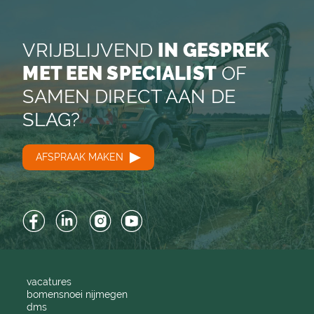
VRIJBLIJVEND
IN GESPREK
MET EEN SPECIALIST
OF
SAMEN DIRECT AAN DE
SLAG?
AFSPRAAK MAKEN
Facebook
LinkedIn
Instagram
YouTube
vacatures
bomensnoei nijmegen
dms