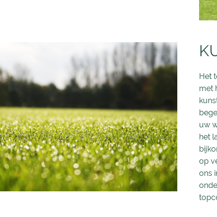
K
Het 
met 
kuns
bege
uw w
het l
bijk
op v
ons 
onde
topco