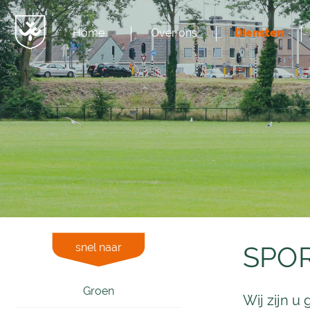
Home
Over ons
Diensten
Menu
JvESCH
—
Van
Esch
snel naar
SPO
Groen
Wij zijn u