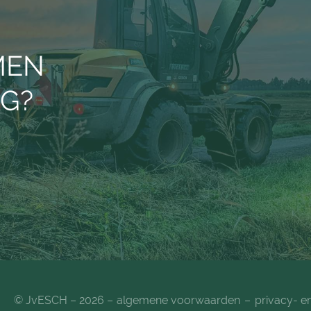
MEN
AG?
© JvESCH – 2026 –
algemene voorwaarden
privacy- e