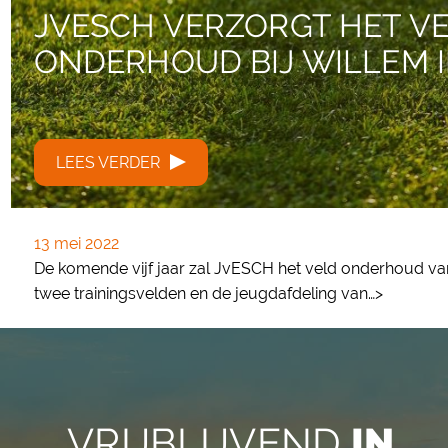
JVESCH VERZORGT HET V
ONDERHOUD BIJ WILLEM I
LEES VERDER
13 mei 2022
De komende vijf jaar zal JvESCH het veld onderhoud van
twee trainingsvelden en de jeugdafdeling van…>
VRIJBLIJVEND
IN