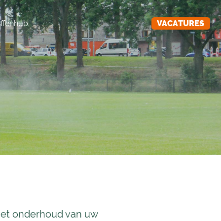
ffenhub
VACATURES
f het onderhoud van uw