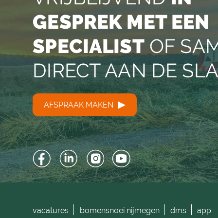
GESPREK MET EEN
SPECIALIST
OF SA
DIRECT AAN DE SL
AFSPRAAK MAKEN
Facebook
LinkedIn
Instagram
YouTube
vacatures
bomensnoei nijmegen
dms
app