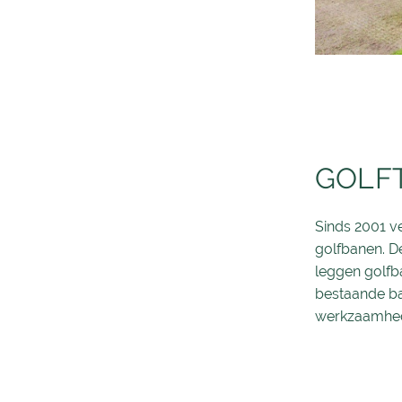
GOLF
Sinds 2001 v
golfbanen. D
leggen golfb
bestaande ba
werkzaamhed