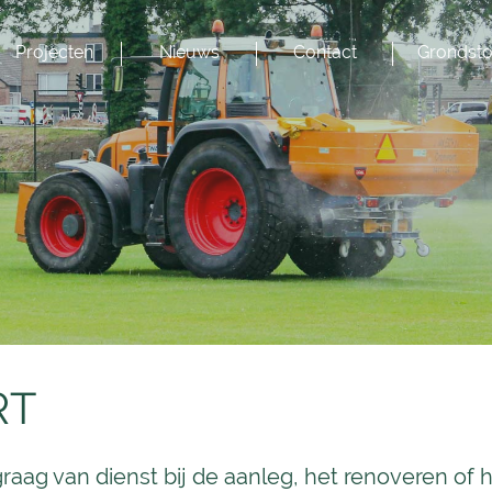
Projecten
Nieuws
Contact
Grondsto
RT
 graag van dienst bij de aanleg, het renoveren o