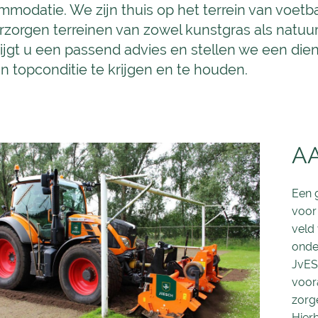
modatie. We zijn thuis op het terrein van voetbal
erzorgen terreinen van zowel kunstgras als natuu
ijgt u een passend advies en stellen we een di
in topconditie te krijgen en te houden.
A
Een 
voor 
veld 
onde
JvESC
voor
zorge
Hierb