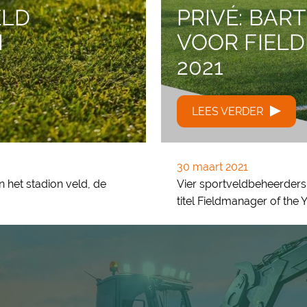
ELD
PRIVÉ: BAR
I
VOOR FIEL
2021
LEES VERDER
30 maart 2021
 het stadion veld, de
Vier sportveldbeheerders 
titel Fieldmanager of the