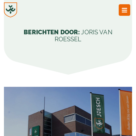
JvESCH
—
BERICHTEN DOOR:
JORIS VAN
Van
Esch
ROESSEL