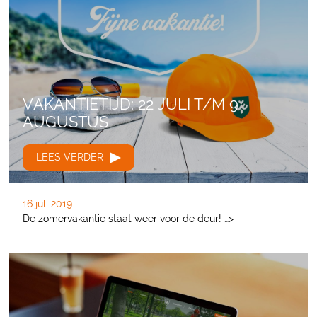
VAKANTIETIJD: 22 JULI T/M 9
AUGUSTUS
LEES VERDER
16 juli 2019
De zomervakantie staat weer voor de deur! …>