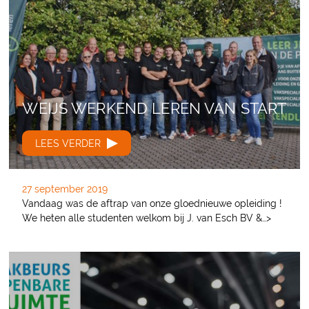
WEIJS WERKEND LEREN VAN START
LEES VERDER
27 september 2019
Vandaag was de aftrap van onze gloednieuwe opleiding !
We heten alle studenten welkom bij J. van Esch BV &…>